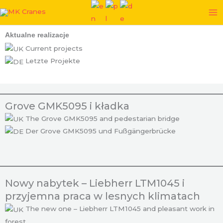
Przejdź
do
treści
Aktualne realizacje
Current projects
Letzte Projekte
Grove GMK5095 i kładka
The Grove GMK5095 and pedestarian bridge
Der Grove GMK5095 und Fußgängerbrücke
Nowy nabytek – Liebherr LTM1045 i
przyjemna praca w lesnych klimatach
The new one – Liebherr LTM1045 and pleasant work in
forest