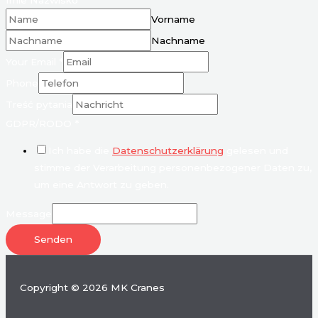
Imie Nazwisko
*
Vorname
Nachname
Your Email
*
Phone
Treść pytania
GDPR/RODO
*
Ich habe die
Datenschutzerklärung
gelesen und
stimme der Verarbeitung personenbezogener Daten zu,
um eine Antwort zu geben.
Message
Senden
Copyright © 2026 MK Cranes